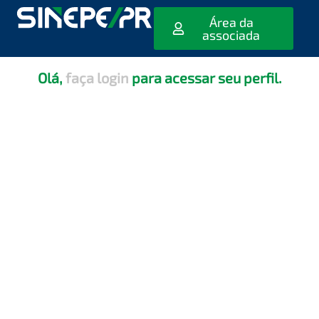
[editar_escola_usuario]
Área da
associada
Olá,
faça login
para acessar seu perfil.