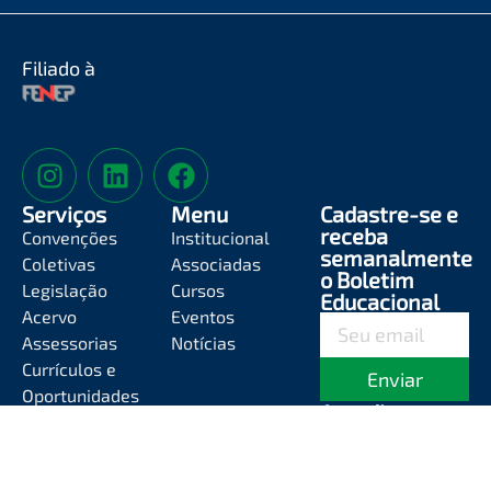
Filiado à
Serviços
Menu
Cadastre-se e
receba
Convenções
Institucional
semanalmente
Coletivas
Associadas
o Boletim
Legislação
Cursos
Educacional
Acervo
Eventos
Assessorias
Notícias
Currículos e
Enviar
Oportunidades
Atendimento
Segunda-feira a
Sexta-feira das
8h às 12h e das