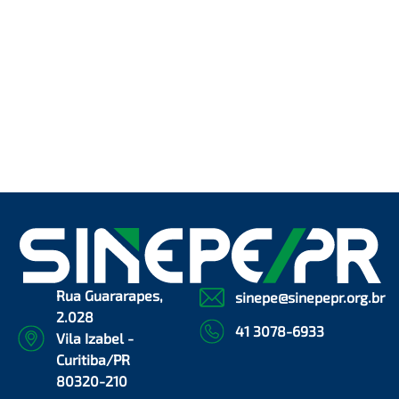
Rua Guararapes,
sinepe@sinepepr.org.br
2.028
41 3078-6933
Vila Izabel -
Curitiba/PR
80320-210