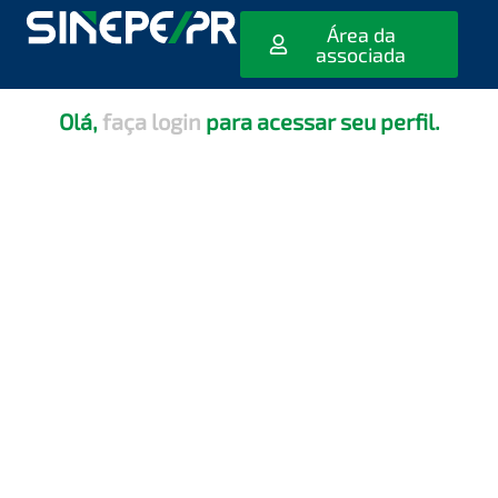
[editar_escola_usuario]
Área da
associada
Olá,
faça login
para acessar seu perfil.