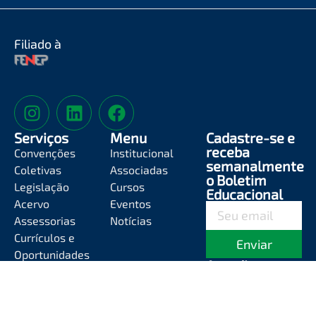
Filiado à
Serviços
Menu
Cadastre-se e
receba
Convenções
Institucional
semanalmente
Coletivas
Associadas
o Boletim
Legislação
Cursos
Educacional
Acervo
Eventos
Assessorias
Notícias
Currículos e
Enviar
Oportunidades
Atendimento
Segunda-feira a
Sexta-feira das
8h às 12h e das