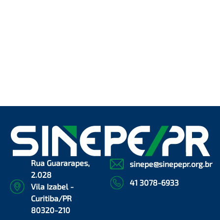
Rua Guararapes,
sinepe@sinepepr.org.br
2.028
41 3078-6933
Vila Izabel -
Curitiba/PR
80320-210