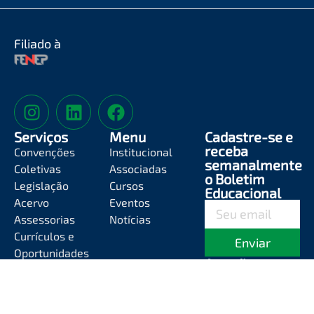
Filiado à
Serviços
Menu
Cadastre-se e
receba
Convenções
Institucional
semanalmente
Coletivas
Associadas
o Boletim
Legislação
Cursos
Educacional
Acervo
Eventos
Assessorias
Notícias
Currículos e
Enviar
Oportunidades
Atendimento
Segunda-feira a
Sexta-feira das
8h às 12h e das