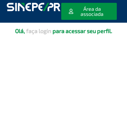
[editar_escola_usuario]
Área da
associada
Olá,
faça login
para acessar seu perfil.