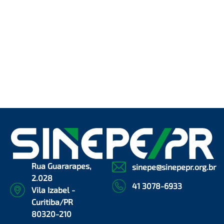
Rua Guararapes,
sinepe@sinepepr.org.br
2.028
41 3078-6933
Vila Izabel -
Curitiba/PR
80320-210