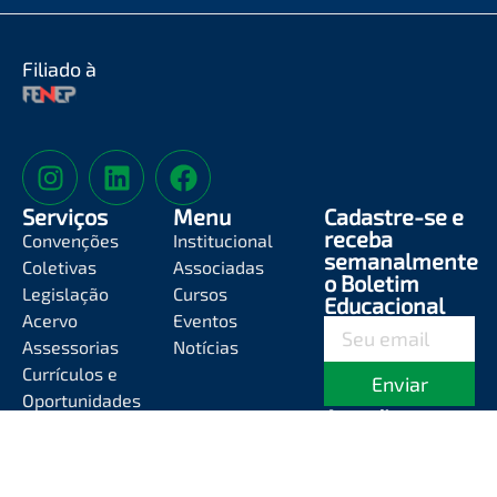
Filiado à
Serviços
Menu
Cadastre-se e
receba
Convenções
Institucional
semanalmente
Coletivas
Associadas
o Boletim
Legislação
Cursos
Educacional
Acervo
Eventos
Assessorias
Notícias
Currículos e
Enviar
Oportunidades
Atendimento
Segunda-feira a
Sexta-feira das
8h às 12h e das