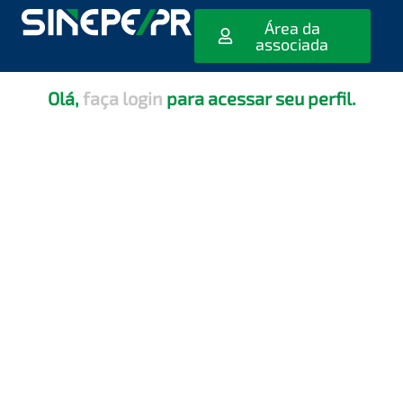
[editar_escola_usuario]
Área da
associada
Olá,
faça login
para acessar seu perfil.