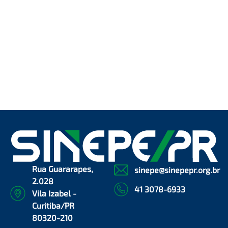
Rua Guararapes,
sinepe@sinepepr.org.br
2.028
41 3078-6933
Vila Izabel -
Curitiba/PR
80320-210