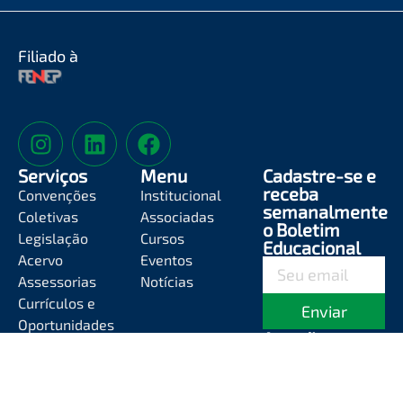
Filiado à
Serviços
Menu
Cadastre-se e
receba
Convenções
Institucional
semanalmente
Coletivas
Associadas
o Boletim
Legislação
Cursos
Educacional
Acervo
Eventos
Assessorias
Notícias
Currículos e
Enviar
Oportunidades
Atendimento
Segunda-feira a
Sexta-feira das
8h às 12h e das