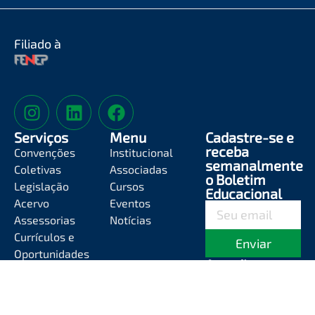
Filiado à
Serviços
Menu
Cadastre-se e
receba
Convenções
Institucional
semanalmente
Coletivas
Associadas
o Boletim
Legislação
Cursos
Educacional
Acervo
Eventos
Assessorias
Notícias
Currículos e
Enviar
Oportunidades
Atendimento
Segunda-feira a
Sexta-feira das
8h às 12h e das