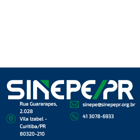
Rua Guararapes,
sinepe@sinepepr.org.br
2.028
41 3078-6933
Vila Izabel -
Curitiba/PR
80320-210