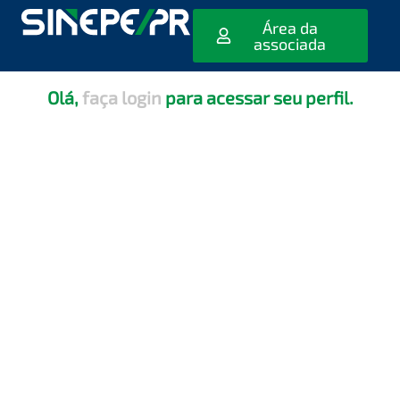
[editar_escola_usuario]
Área da
associada
Olá,
faça login
para acessar seu perfil.