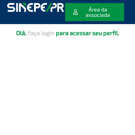
[editar_escola_usuario]
Área da
associada
Olá,
faça login
para acessar seu perfil.