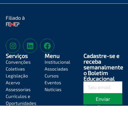
Filiado à
Serviços
Menu
Cadastre-se e
receba
Convenções
Institucional
semanalmente
Coletivas
Associadas
o Boletim
Legislação
Cursos
Educacional
Acervo
Eventos
Assessorias
Notícias
Currículos e
Enviar
Oportunidades
Atendimento
Segunda-feira a
Sexta-feira das
8h às 12h e das