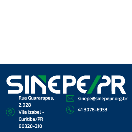
Rua Guararapes,
sinepe@sinepepr.org.br
2.028
41 3078-6933
Vila Izabel -
Curitiba/PR
80320-210