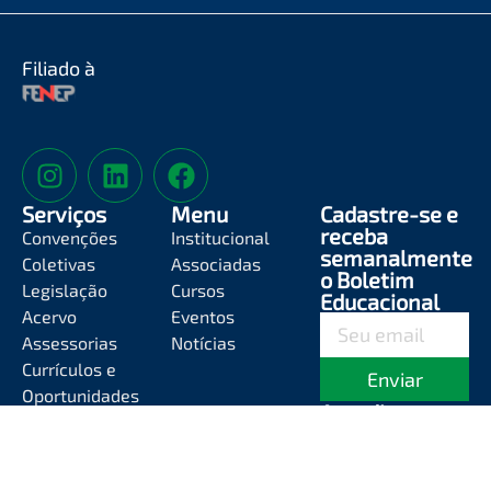
Filiado à
Serviços
Menu
Cadastre-se e
receba
Convenções
Institucional
semanalmente
Coletivas
Associadas
o Boletim
Legislação
Cursos
Educacional
Acervo
Eventos
Assessorias
Notícias
Currículos e
Enviar
Oportunidades
Atendimento
Segunda-feira a
Sexta-feira das
8h às 12h e das