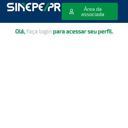
[editar_escola_usuario]
Área da
associada
Olá,
faça login
para acessar seu perfil.