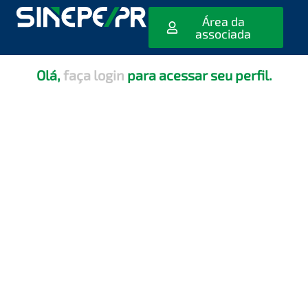
[editar_escola_usuario]
Área da
associada
Olá,
faça login
para acessar seu perfil.