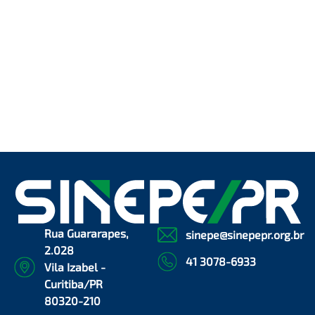
Rua Guararapes,
sinepe@sinepepr.org.br
2.028
41 3078-6933
Vila Izabel -
Curitiba/PR
80320-210