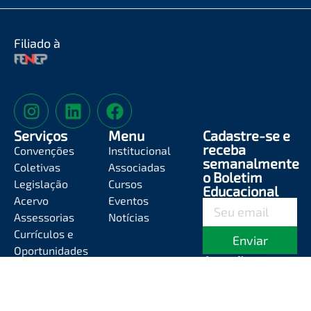
Filiado à
Serviços
Menu
Cadastre-se e
receba
Convenções
Institucional
semanalmente
Coletivas
Associadas
o Boletim
Legislação
Cursos
Educacional
Acervo
Eventos
Assessorias
Notícias
Currículos e
Enviar
Oportunidades
Atendimento
Segunda-feira a
Sexta-feira das
8h às 12h e das