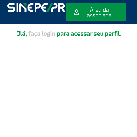
[editar_escola_usuario]
Área da
associada
Olá,
faça login
para acessar seu perfil.