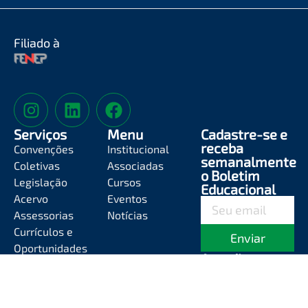
Filiado à
Serviços
Menu
Cadastre-se e
receba
Convenções
Institucional
semanalmente
Coletivas
Associadas
o Boletim
Legislação
Cursos
Educacional
Acervo
Eventos
Assessorias
Notícias
Currículos e
Enviar
Oportunidades
Atendimento
Segunda-feira a
Sexta-feira das
8h às 12h e das