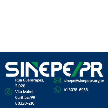
Rua Guararapes,
sinepe@sinepepr.org.br
2.028
41 3078-6933
Vila Izabel -
Curitiba/PR
80320-210