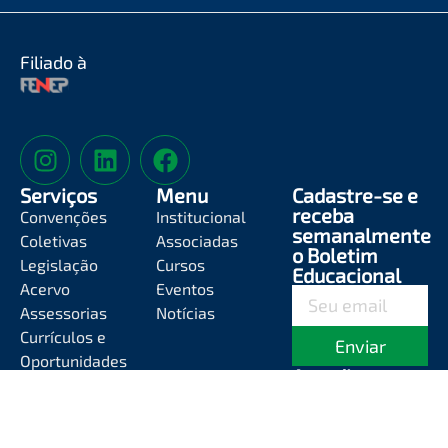
Filiado à
Serviços
Menu
Cadastre-se e
receba
Convenções
Institucional
semanalmente
Coletivas
Associadas
o Boletim
Legislação
Cursos
Educacional
Acervo
Eventos
Assessorias
Notícias
Currículos e
Enviar
Oportunidades
Atendimento
Segunda-feira a
Sexta-feira das
8h às 12h e das