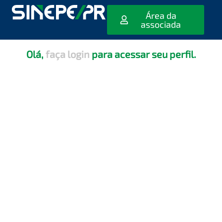
[editar_escola_usuario]
Área da
associada
Olá,
faça login
para acessar seu perfil.