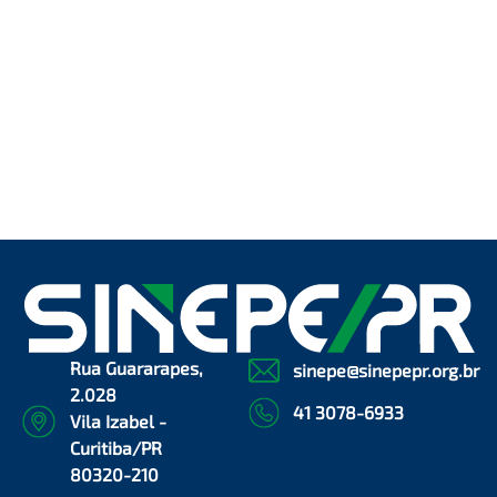
Rua Guararapes,
sinepe@sinepepr.org.br
2.028
41 3078-6933
Vila Izabel -
Curitiba/PR
80320-210