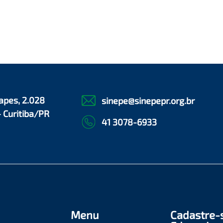
apes, 2.028
sinepe@sinepepr.org.br
- Curitiba/PR
41 3078-6933
Menu
Cadastre-