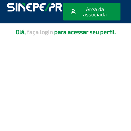
[editar_escola_usuario]
Área da
associada
Olá,
faça login
para acessar seu perfil.