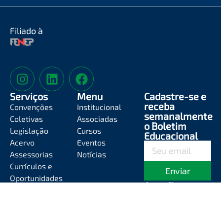
Filiado à
Serviços
Menu
Cadastre-se e
receba
Convenções
Institucional
semanalmente
Coletivas
Associadas
o Boletim
Legislação
Cursos
Educacional
Acervo
Eventos
Assessorias
Notícias
Currículos e
Enviar
Oportunidades
Atendimento
Segunda-feira a
Sexta-feira das
8h às 12h e das