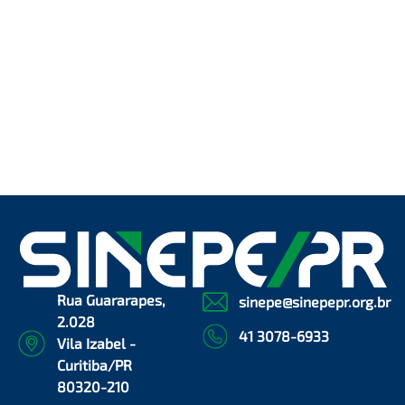
Rua Guararapes,
sinepe@sinepepr.org.br
2.028
41 3078-6933
Vila Izabel -
Curitiba/PR
80320-210