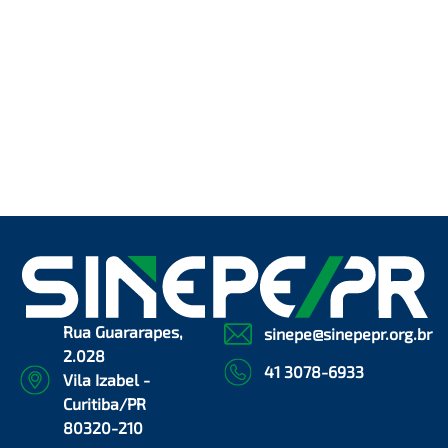
Rua Guararapes,
sinepe@sinepepr.org.br
2.028
41 3078-6933
Vila Izabel -
Curitiba/PR
80320-210