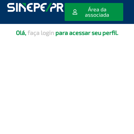
[editar_escola_usuario]
Área da
associada
Olá,
faça login
para acessar seu perfil.