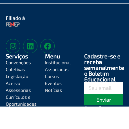
Filiado à
Serviços
Menu
Cadastre-se e
receba
Convenções
Institucional
semanalmente
Coletivas
Associadas
o Boletim
Legislação
Cursos
Educacional
Acervo
Eventos
Assessorias
Notícias
Currículos e
Enviar
Oportunidades
Atendimento
Segunda-feira a
Sexta-feira das
8h às 12h e das