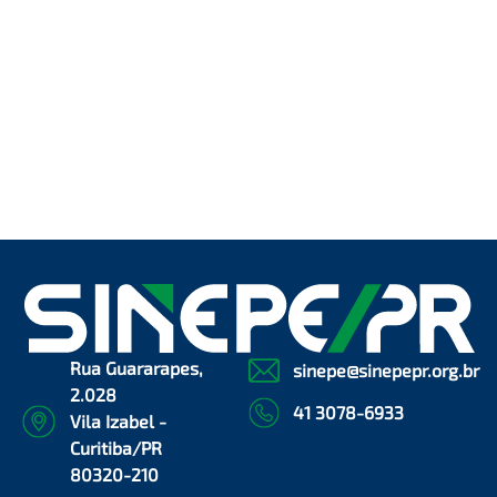
Rua Guararapes,
sinepe@sinepepr.org.br
2.028
41 3078-6933
Vila Izabel -
Curitiba/PR
80320-210