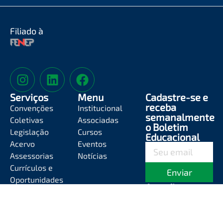
Filiado à
Serviços
Menu
Cadastre-se e
receba
Convenções
Institucional
semanalmente
Coletivas
Associadas
o Boletim
Legislação
Cursos
Educacional
Acervo
Eventos
Assessorias
Notícias
Currículos e
Enviar
Oportunidades
Atendimento
Segunda-feira a
Sexta-feira das
8h às 12h e das