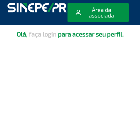
[editar_escola_usuario]
Área da
associada
Olá,
faça login
para acessar seu perfil.