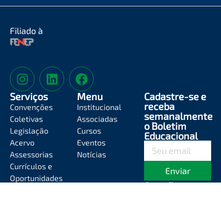
Filiado à
Serviços
Menu
Cadastre-se e
receba
Convenções
Institucional
semanalmente
Coletivas
Associadas
o Boletim
Legislação
Cursos
Educacional
Acervo
Eventos
Assessorias
Notícias
Currículos e
Enviar
Oportunidades
Atendimento
Segunda-feira a
Sexta-feira das
8h às 12h e das