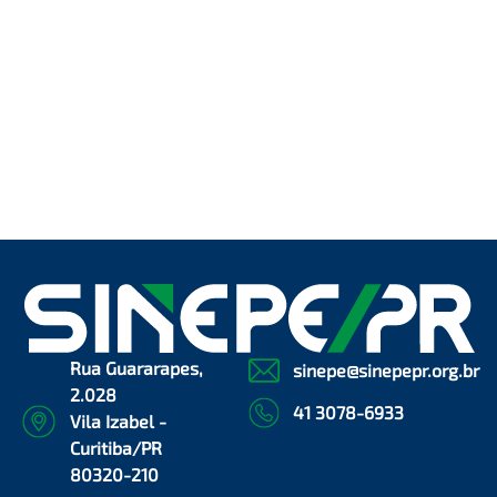
Rua Guararapes,
sinepe@sinepepr.org.br
2.028
41 3078-6933
Vila Izabel -
Curitiba/PR
80320-210