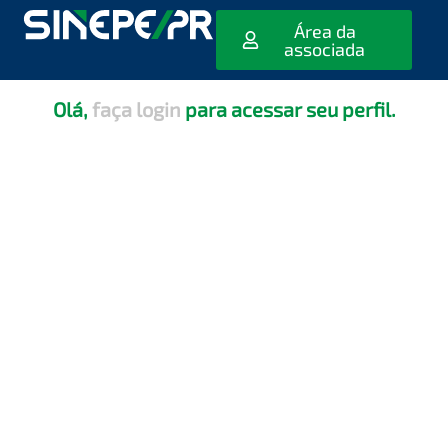
[editar_escola_usuario]
Área da
associada
Olá,
faça login
para acessar seu perfil.