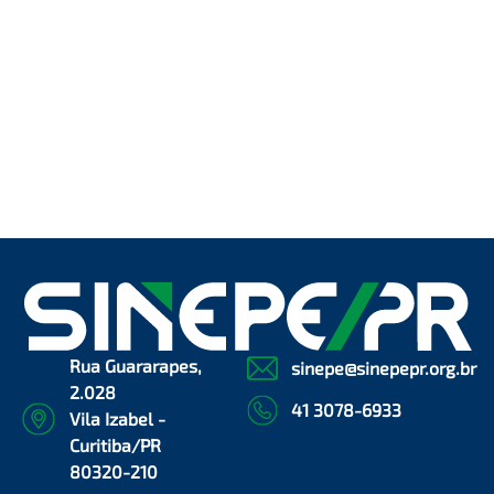
Rua Guararapes,
sinepe@sinepepr.org.br
2.028
41 3078-6933
Vila Izabel -
Curitiba/PR
80320-210