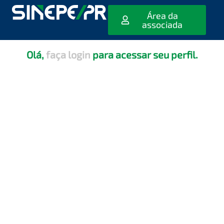
[editar_escola_usuario]
Área da
associada
Olá,
faça login
para acessar seu perfil.