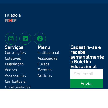
Filiado à
Serviços
Menu
Cadastre-se e
receba
Convenções
Institucional
semanalmente
Coletivas
Associadas
o Boletim
Legislação
Cursos
Educacional
Acervo
Eventos
Assessorias
Notícias
Currículos e
Enviar
Oportunidades
Atendimento
Segunda-feira a
Sexta-feira das
8h às 12h e das