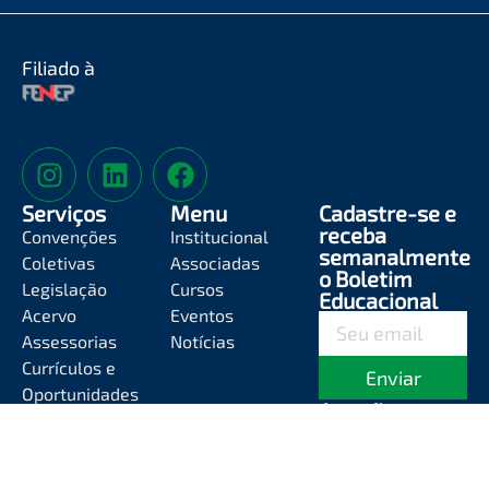
Filiado à
Serviços
Menu
Cadastre-se e
receba
Convenções
Institucional
semanalmente
Coletivas
Associadas
o Boletim
Legislação
Cursos
Educacional
Acervo
Eventos
Assessorias
Notícias
Currículos e
Enviar
Oportunidades
Atendimento
Segunda-feira a
Sexta-feira das
8h às 12h e das