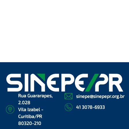
Rua Guararapes,
sinepe@sinepepr.org.br
2.028
41 3078-6933
Vila Izabel -
Curitiba/PR
80320-210