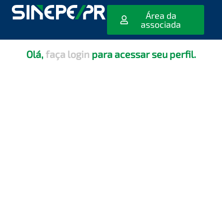
[editar_escola_usuario]
Área da
associada
Olá,
faça login
para acessar seu perfil.