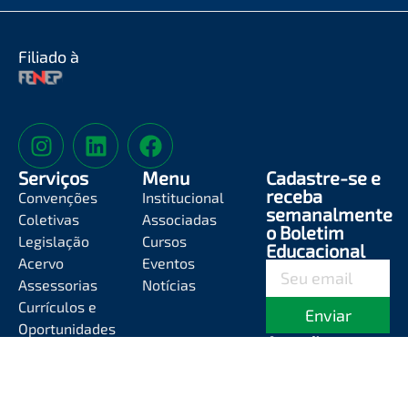
Filiado à
Serviços
Menu
Cadastre-se e
receba
Convenções
Institucional
semanalmente
Coletivas
Associadas
o Boletim
Legislação
Cursos
Educacional
Acervo
Eventos
Assessorias
Notícias
Currículos e
Enviar
Oportunidades
Atendimento
Segunda-feira a
Sexta-feira das
8h às 12h e das