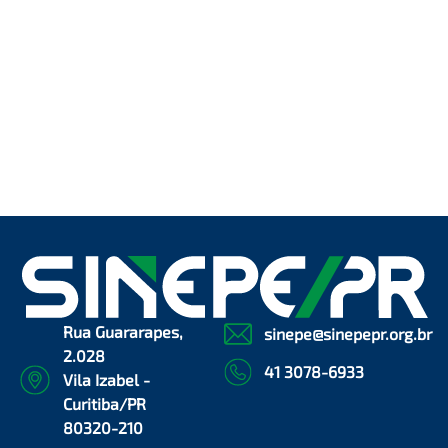
Rua Guararapes,
sinepe@sinepepr.org.br
2.028
41 3078-6933
Vila Izabel -
Curitiba/PR
80320-210