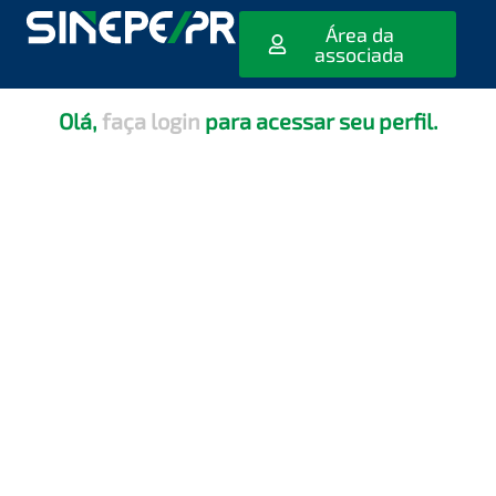
[editar_escola_usuario]
Área da
associada
Olá,
faça login
para acessar seu perfil.