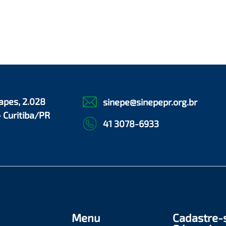
apes, 2.028
sinepe@sinepepr.org.br
- Curitiba/PR
41 3078-6933
Menu
Cadastre-