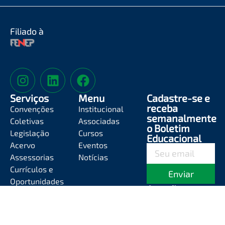
Filiado à
Serviços
Menu
Cadastre-se e
receba
Convenções
Institucional
semanalmente
Coletivas
Associadas
o Boletim
Legislação
Cursos
Educacional
Acervo
Eventos
Assessorias
Notícias
Currículos e
Enviar
Oportunidades
Atendimento
Segunda-feira a
Sexta-feira das
8h às 12h e das