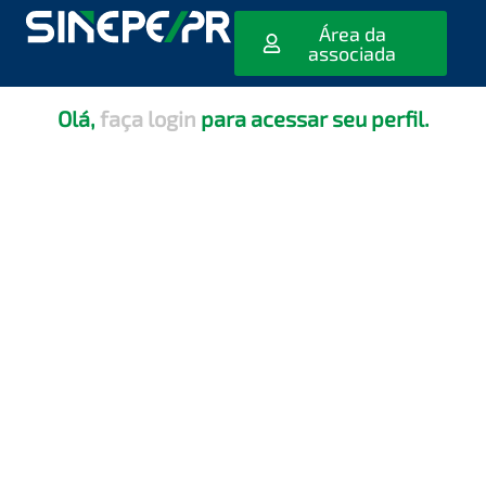
[editar_escola_usuario]
Área da
associada
Olá,
faça login
para acessar seu perfil.