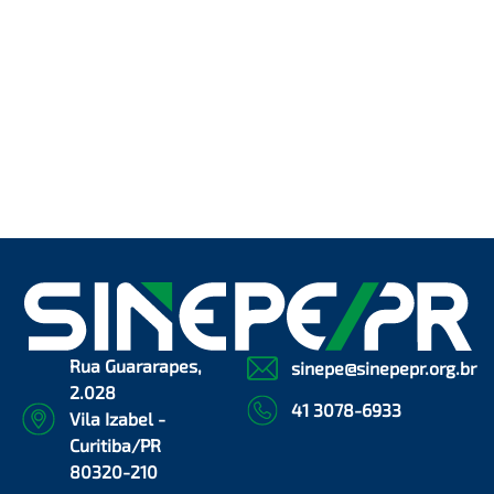
Rua Guararapes,
sinepe@sinepepr.org.br
2.028
41 3078-6933
Vila Izabel -
Curitiba/PR
80320-210