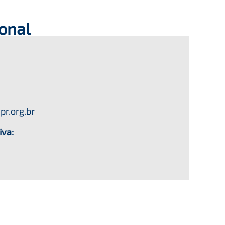
ional
pr.org.br
iva: