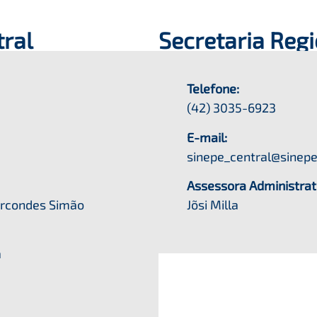
tral
Secretaria Reg
Telefone:
(42) 3035-6923
E-mail:
sinepe_central@sinepe
Assessora Administrat
Marcondes Simão
Jõsi Milla
a