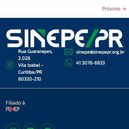
Próximo
→
Rua Guararapes,
sinepe@sinepepr.org.br
2.028
41 3078-6933
Vila Izabel -
Curitiba/PR
80320-210
Filiado à