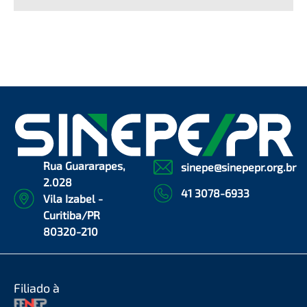
Rua Guararapes,
sinepe@sinepepr.org.br
2.028
41 3078-6933
Vila Izabel -
Curitiba/PR
80320-210
Filiado à