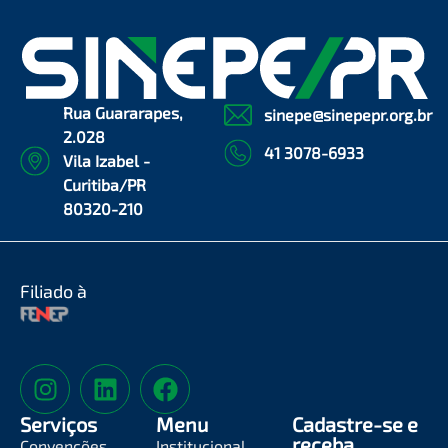
Rua Guararapes,
sinepe@sinepepr.org.br
2.028
41 3078-6933
Vila Izabel -
Curitiba/PR
80320-210
Filiado à
Serviços
Menu
Cadastre-se e
receba
Convenções
Institucional