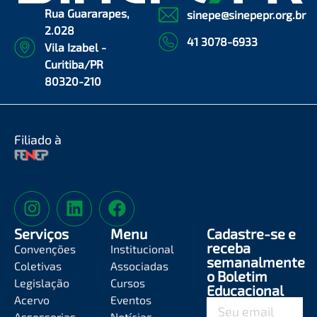
Rua Guararapes,
sinepe@sinepepr.org.br
2.028
41 3078-6933
Vila Izabel -
Curitiba/PR
80320-210
Filiado à
Serviços
Menu
Cadastre-se e
receba
Convenções
Institucional
semanalmente
Coletivas
Associadas
o Boletim
Legislação
Cursos
Educacional
Acervo
Eventos
Assessorias
Notícias