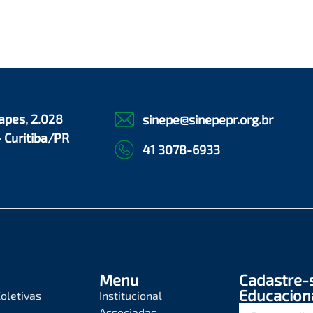
apes, 2.028
sinepe@sinepepr.org.br
- Curitiba/PR
41 3078-6933
Menu
Cadastre-
Educacion
oletivas
Institucional
Associadas