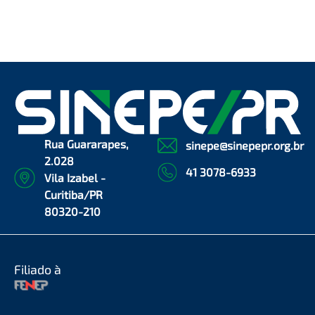
Rua Guararapes,
sinepe@sinepepr.org.br
2.028
41 3078-6933
Vila Izabel -
Curitiba/PR
80320-210
Filiado à