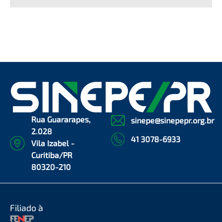
Rua Guararapes,
sinepe@sinepepr.org.br
2.028
41 3078-6933
Vila Izabel -
Curitiba/PR
80320-210
Filiado à