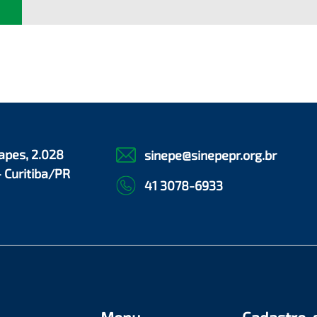
apes, 2.028
sinepe@sinepepr.org.br
- Curitiba/PR
41 3078-6933