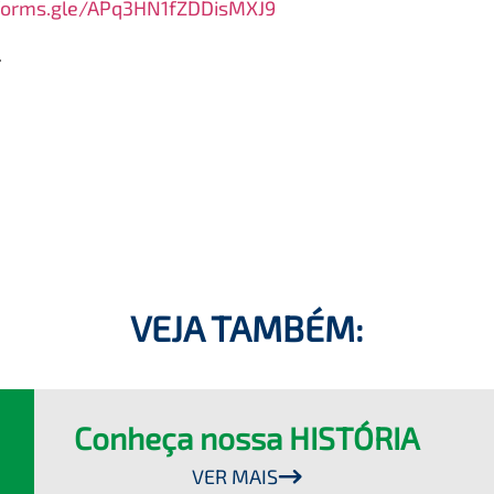
/forms.gle/APq3HN1fZDDisMXJ9
.
VEJA TAMBÉM:
Conheça nossa HISTÓRIA
VER MAIS