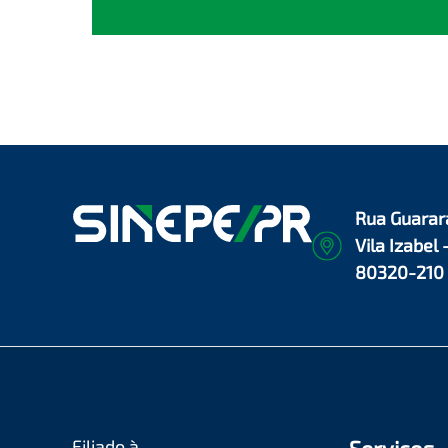
Rua Guarar
Vila Izabel 
80320-210
Filiado à