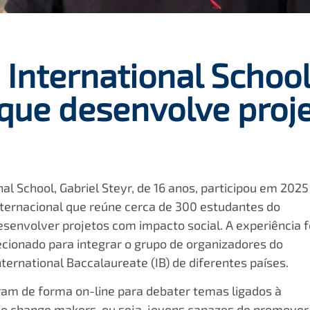
 International School
que desenvolve proj
nal School, Gabriel Steyr, de 16 anos, participou em 2025
ternacional que reúne cerca de 300 estudantes do
esenvolver projetos com impacto social. A experiência f
elecionado para integrar o grupo de organizadores do
ernational Baccalaureate (IB) de diferentes países.
ram de forma on-line para debater temas ligados à
mo change makers, ou seja, jovens capazes de promover