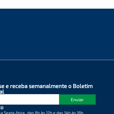
se e receba semanalmente o Boletim
al
Enviar
to
a Sexta-feira das 8h às 12h e das 14h às 18h