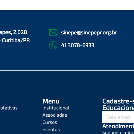
apes, 2.028
sinepe@sinepepr.org.br
- Curitiba/PR
41 3078-6933
Menu
Cadastre-
Educacion
oletivas
Institucional
Associadas
Cursos
Atendimen
Eventos
Segunda-feira 