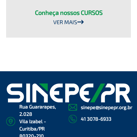
Conheça nossos CURSOS
VER MAIS
Rua Guararapes,
sinepe@sinepepr.org.br
2.028
41 3078-6933
Vila Izabel -
Curitiba/PR
80320-210