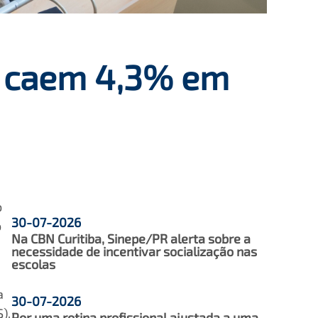
s caem 4,3% em
o
30-07-2026
o
Na CBN Curitiba, Sinepe/PR alerta sobre a
necessidade de incentivar socialização nas
escolas
a
30-07-2026
).
Por uma rotina profissional ajustada a uma