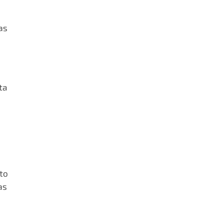
as
ta
to
as