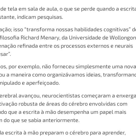
e tela em sala de aula, o que se perde quando a escrit
stante, indicam pesquisas.
ão; isso “transforma nossas habilidades cognitivas” d
filosofia Richard Menary, da Universidade de Wollongon
denação refinada entre os processos externos e neurais
sar”.
nios, por exemplo, não forneceu simplesmente uma nov
lou a maneira como organizávamos ideias, transforman
nipulado e aperfeiçoado.
erebral avançou, neurocientistas começaram a enxerg
ativação robusta de áreas do cérebro envolvidas com
rindo que a escrita à mão desempenha um papel mais
 do que se sabia anteriormente.
a escrita à mão preparam o cérebro para aprender,