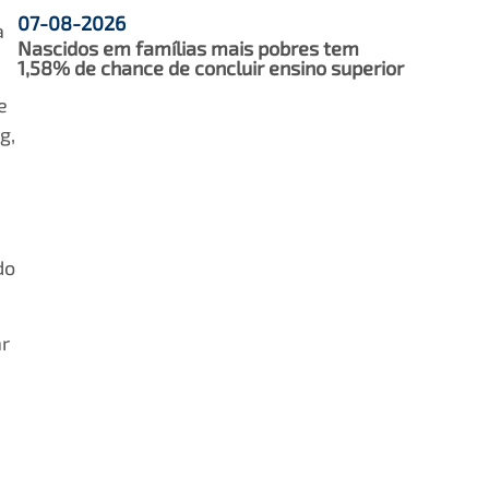
07-08-2026
a
Nascidos em famílias mais pobres tem
1,58% de chance de concluir ensino superior
e
g,
a
do
ar