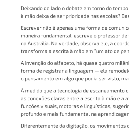
Deixando de lado o debate em torno do tempo d
à mão deixa de ser prioridade nas escolas? Ba
Escrever não é apenas uma forma de comunicaç
maneira fundamental, escreve o professor de 
na Austrália. Na verdade, observa ele, a coor
transforma a escrita à mão em “um ato de pen
A invenção do alfabeto, há quase quatro milê
forma de registrar a linguagem — ela remode
o pensamento em algo que podia ser visto, ma
À medida que a tecnologia de escaneamento c
as conexões claras entre a escrita à mão e a 
funções visuais, motoras e linguísticas, suge
profundo e mais fundamental na aprendizagem
Diferentemente da digitação, os movimentos d