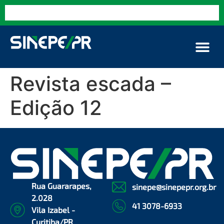
Revista escada –
Edição 12
Rua Guararapes,
sinepe@sinepepr.org.br
2.028
41 3078-6933
Vila Izabel -
Curitiba/PR