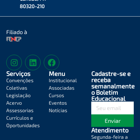
80320-210
Filiado à
Serviços
Menu
Cadastre-se e
receba
Convenções
Institucional
semanalmente
Coletivas
Associadas
o Boletim
Legislação
Cursos
Educacional
Acervo
Eventos
Assessorias
Notícias
Currículos e
Enviar
Oportunidades
Atendimento
Segunda-feira a