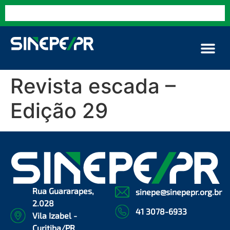
Revista escada –
Edição 29
Rua Guararapes,
sinepe@sinepepr.org.br
2.028
41 3078-6933
Vila Izabel -
Curitiba/PR