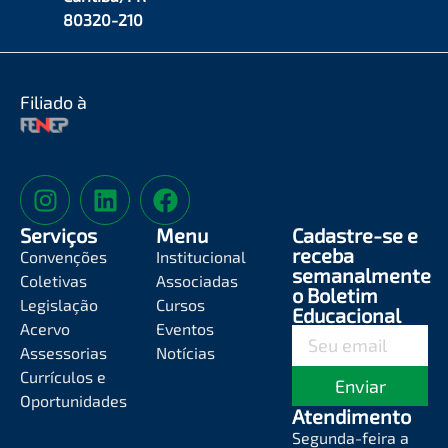
80320-210
Filiado à
Serviços
Menu
Cadastre-se e
receba
Convenções
Institucional
semanalmente
Coletivas
Associadas
o Boletim
Legislação
Cursos
Educacional
Acervo
Eventos
Assessorias
Notícias
Currículos e
Enviar
Oportunidades
Atendimento
Segunda-feira a