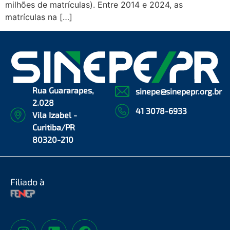
milhões de matrículas). Entre 2014 e 2024, as
matrículas na […]
Rua Guararapes,
sinepe@sinepepr.org.br
2.028
41 3078-6933
Vila Izabel -
Curitiba/PR
80320-210
Filiado à