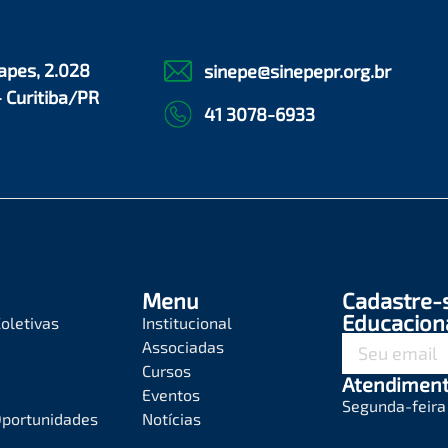
apes, 2.028
sinepe@sinepepr.org.br
- Curitiba/PR
41 3078-6933
Menu
Cadastre-
Educacion
oletivas
Institucional
Associadas
Cursos
Atendimen
Eventos
Segunda-feira 
Oportunidades
Notícias