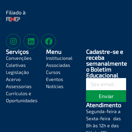
Filiado à
Serviços
Menu
Cadastre-se e
receba
Convenções
Institucional
semanalmente
Coletivas
Associadas
o Boletim
Legislação
Cursos
Educacional
Acervo
Eventos
Assessorias
Notícias
Currículos e
Enviar
Oportunidades
Atendimento
Segunda-feira a
Sexta-feira das
8h às 12h e das