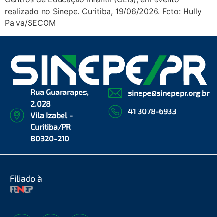
realizado no Sinepe. Curitiba, 19/06/2026. Foto: Hully
Paiva/SECOM
Rua Guararapes,
sinepe@sinepepr.org.br
2.028
41 3078-6933
Vila Izabel -
Curitiba/PR
80320-210
Filiado à