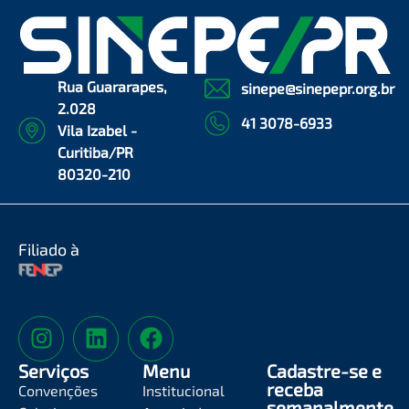
Rua Guararapes,
sinepe@sinepepr.org.br
2.028
41 3078-6933
Vila Izabel -
Curitiba/PR
80320-210
Filiado à
Serviços
Menu
Cadastre-se e
receba
Convenções
Institucional
semanalmente