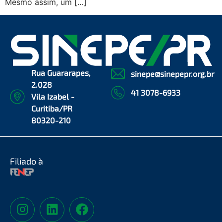
Mesmo assim, um […]
Rua Guararapes,
sinepe@sinepepr.org.br
2.028
41 3078-6933
Vila Izabel -
Curitiba/PR
80320-210
Filiado à