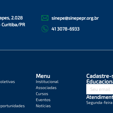
apes, 2.028
sinepe@sinepepr.org.br
- Curitiba/PR
41 3078-6933
Menu
Cadastre-
Educacion
oletivas
Institucional
Associadas
Cursos
Atendimen
Eventos
Segunda-feira 
Oportunidades
Notícias