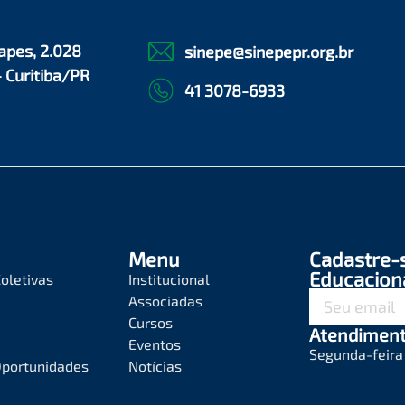
apes, 2.028
sinepe@sinepepr.org.br
- Curitiba/PR
41 3078-6933
Menu
Cadastre-
Educacion
oletivas
Institucional
Associadas
Cursos
Atendimen
Eventos
Segunda-feira 
Oportunidades
Notícias