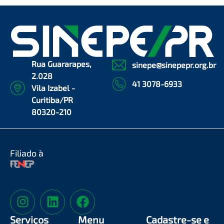
Rua Guararapes,
sinepe@sinepepr.org.br
2.028
41 3078-6933
Vila Izabel -
Curitiba/PR
80320-210
Filiado à
Serviços
Menu
Cadastre-se e