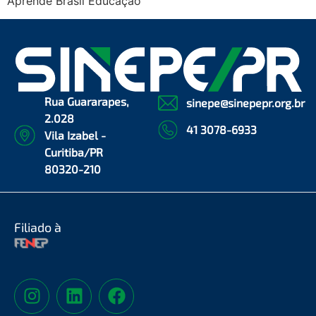
Aprende Brasil Educação
Rua Guararapes,
sinepe@sinepepr.org.br
2.028
41 3078-6933
Vila Izabel -
Curitiba/PR
80320-210
Filiado à