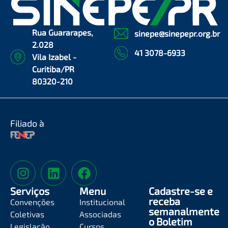
Rua Guararapes,
sinepe@sinepepr.org.br
2.028
41 3078-6933
Vila Izabel -
Curitiba/PR
80320-210
Filiado à
Serviços
Menu
Cadastre-se e
receba
Convenções
Institucional
semanalmente
Coletivas
Associadas
o Boletim
Legislação
Cursos