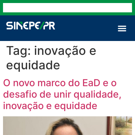
Tag:
inovação e
equidade
O novo marco do EaD e o
desafio de unir qualidade,
inovação e equidade