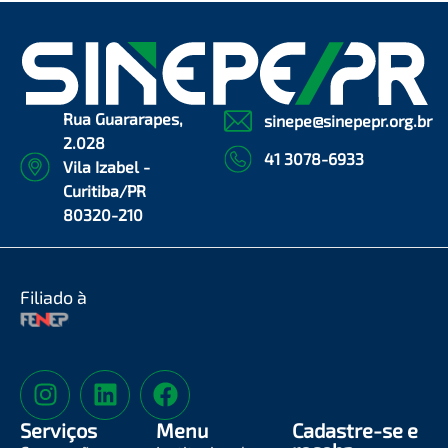
Rua Guararapes,
sinepe@sinepepr.org.br
2.028
41 3078-6933
Vila Izabel -
Curitiba/PR
80320-210
Filiado à
Serviços
Menu
Cadastre-se e