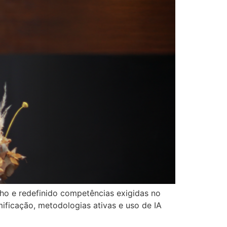
lho e redefinido competências exigidas no
ificação, metodologias ativas e uso de IA