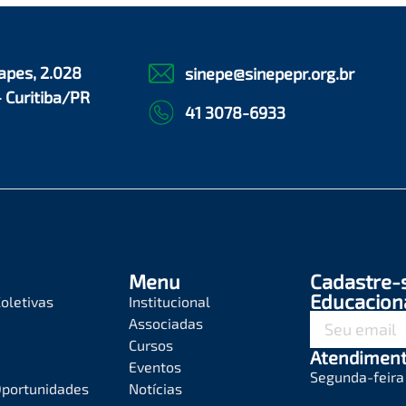
apes, 2.028
sinepe@sinepepr.org.br
- Curitiba/PR
41 3078-6933
Menu
Cadastre-
Educacion
oletivas
Institucional
Associadas
Cursos
Atendimen
Eventos
Segunda-feira 
Oportunidades
Notícias