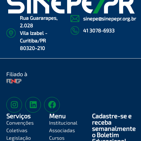
Rua Guararapes,
sinepe@sinepepr.org.br
2.028
41 3078-6933
Vila Izabel -
Curitiba/PR
80320-210
Filiado à
Serviços
Menu
Cadastre-se e
receba
Convenções
Institucional
semanalmente
Coletivas
Associadas
o Boletim
Legislação
Cursos
Educacional